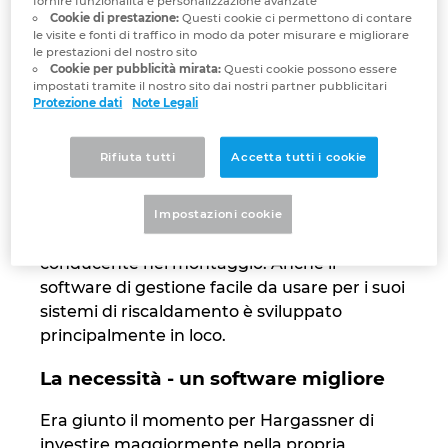
fornire funzionalità e personalizzazione avanzate
Cookie di prestazione:
Questi cookie ci permettono di contare
Israel
le visite e fonti di traffico in modo da poter misurare e migliorare
Un'impresa che produce in-house la maggior
le prestazioni del nostro sito
Cookie per pubblicità mirata:
Questi cookie possono essere
parte dei suoi prodotti ha naturalmente
Italy
impostati tramite il nostro sito dai nostri partner pubblicitari
interesse a massimizzare al massimo la
Protezione dati
Note Legali
propria produzione. È per questo che
Japan
Hargassner sta investendo da tempo
Rifiuta tutti
Accetta tutti i cookie
nell'automazione presso la sede centrale e lo
Lithuania
stabilimento di produzione a Weng, in
Austria - dalla robotica nella lavorazione della
Impostazioni cookie
Luxembourg
lamiera ai sistemi di trasporto senza
conducente nel montaggio. Anche il
Malaysia
software di gestione facile da usare per i suoi
sistemi di riscaldamento è sviluppato
principalmente in loco.
Mexico
La necessità - un software migliore
Netherlands
Era giunto il momento per Hargassner di
New Zealand
investire maggiormente nella propria