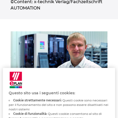
©Content: x-technik Verlag/Fachzeitschrift
Denmark
AUTOMATION
Finland
France
Germany
Greece
Hungary
India
“Utilizzando EPLAN Smart Mounting e Smart Wiring,
Questo sito usa i seguenti cookies:
possiamo coprire i picchi di domanda nella produzione e
Indonesia
Cookie strettamente necessari:
Questi cookie sono necessari
utilizzare anche dipendenti meno qualificati.”
per il funzionamento del sito e non possono essere disattivati ​​nei
Robert Burger, Direttore Electrical Workshop
nostri sistemi
Ireland
Cookie di funzionalità:
Questi cookie consentono al sito di