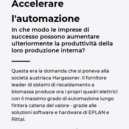
Accelerare
Brunei
Tecnologia degli edifici
Configurazione
Integrazioni PDM-PLM
Le sedi
l'automazione
Bulgaria
Referenze
EPLAN Data Portal
Contatti
In che modo le imprese di
Canada
successo possono aumentare
EPLAN Education per le classi
Trust Center
ulteriormente la produttività della
Chile
loro produzione interna?
EPLAN Education per gli studenti
China
EPLAN Collaboration Apps
Questa era la domanda che si poneva alla
China Taiwan
società austriaca Hargassner. Il fornitore
leader di sistemi di riscaldamento a
Colombia
biomassa produce ora i propri quadri elettrici
con il massimo grado di automazione lungo
l'intera catena del valore - grazie alle
Croatia
soluzioni software e hardware di EPLAN e
Rittal.
Czech Republic