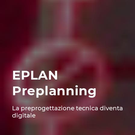
EPLAN
Preplanning
La preprogettazione tecnica diventa
digitale