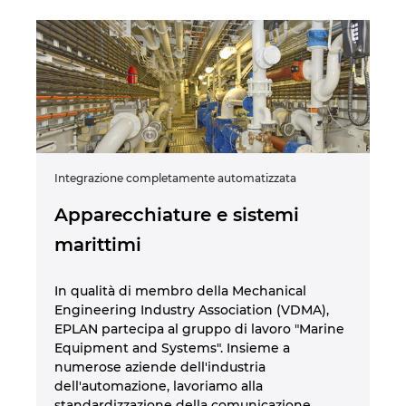
Integrazione completamente automatizzata
Mo
Apparecchiature e sistemi
E
marittimi
b
sp
In qualità di membro della Mechanical
c
Engineering Industry Association (VDMA),
EPLAN partecipa al gruppo di lavoro "Marine
Equipment and Systems". Insieme a
ore
Il
numerose aziende dell'industria
ag
dell'automazione, lavoriamo alla
Gr
standardizzazione della comunicazione