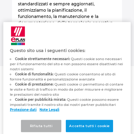
standardizzati e sempre aggiornati,
ottimizziamo la pianificazione, il
Norway
funzionamento, la manutenzione e la
documentazione, dalla tecnologia operativa
Peru
delle navi e delle infrastrutture offshore alla
logistica portuale e all'ingegneria idraulica.
Scopri come anche tu puoi trarre vantaggio
Philippines
da EPLAN.
Questo sito usa i seguenti cookies:
Poland
Cookie strettamente necessari:
Questi cookie sono necessari
per il funzionamento del sito e non possono essere disattivati ​​nei
nostri sistemi
Portugal
Cookie di funzionalità:
Questi cookie consentono al sito di
Referenze
fornire funzionalità e personalizzazione avanzate
Cookie di prestazione:
Questi cookie ci permettono di contare
Romania
le visite e fonti di traffico in modo da poter misurare e migliorare
le prestazioni del nostro sito
Cookie per pubblicità mirata:
Questi cookie possono essere
Serbia
Scopri come le aziende del settore marittimo
impostati tramite il nostro sito dai nostri partner pubblicitari
Protezione dati
Note Legali
utilizzano le nostre soluzioni per affrontare le
attuali sfide tecniche ed economiche e migliorare
Singapore
la competitività della loro azienda.
Rifiuta tutti
Accetta tutti i cookie