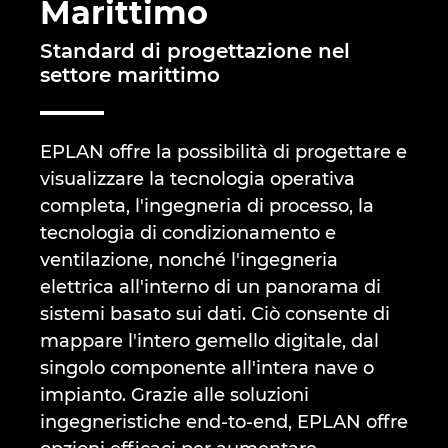
Marittimo
Brunei
Tecnologia degli edifici
Configurazione
Integrazioni PDM-PLM
Le sedi
Standard di progettazione nel
Bulgaria
settore marittimo
Referenze
EPLAN Data Portal
Contatti
Canada
EPLAN Education per le classi
Trust Center
EPLAN offre la possibilità di progettare e
Chile
visualizzare la tecnologia operativa
EPLAN Education per gli studenti
completa, l'ingegneria di processo, la
China
tecnologia di condizionamento e
EPLAN Collaboration Apps
ventilazione, nonché l'ingegneria
China Taiwan
elettrica all'interno di un panorama di
sistemi basato sui dati. Ciò consente di
Colombia
mappare l'intero gemello digitale, dal
singolo componente all'intera nave o
Croatia
impianto. Grazie alle soluzioni
Czech Republic
ingegneristiche end-to-end, EPLAN offre