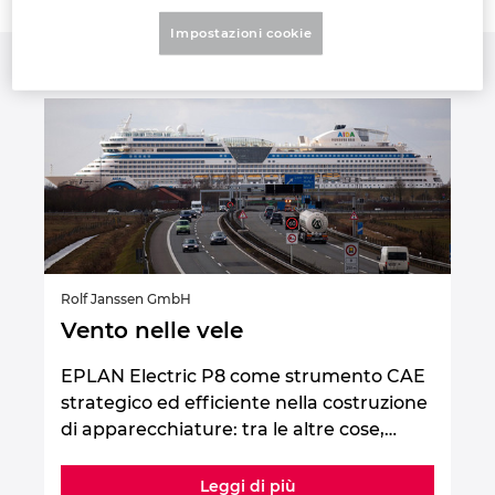
Slovakia
Impostazioni cookie
Slovenia
South Africa
South Korea
Spain
Sweden
Rolf Janssen GmbH
Vento nelle vele
Switzerland
EPLAN Electric P8 come strumento CAE
Thailand
strategico ed efficiente nella costruzione
di apparecchiature: tra le altre cose,…
Turkey
Leggi di più