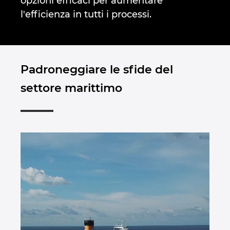
opzioni efficaci per aumentare
Denmark
l'efficienza in tutti i processi.
Finland
France
Padroneggiare le sfide del
settore marittimo
Germany
Greece
Hungary
India
Indonesia
Ireland