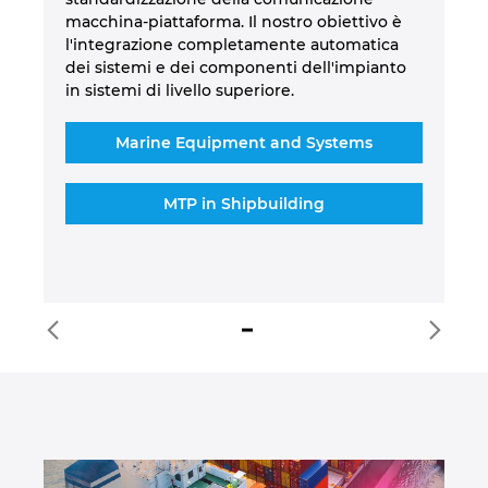
 in
pr
macchina-piattaforma. Il nostro obiettivo è
fo
l'integrazione completamente automatica
a
tr
dei sistemi e dei componenti dell'impianto
eti
co
in sistemi di livello superiore.
pe
fo
ta
es
Marine Equipment and Systems
ne
el
MTP in Shipbuilding
co