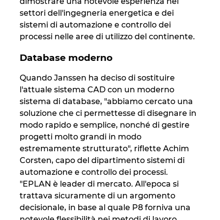
dimostrare una notevole esperienza nei
settori dell'ingegneria energetica e dei
Norway
sistemi di automazione e controllo dei
processi nelle aree di utilizzo del continente.
Peru
Database moderno
Philippines
Quando Janssen ha deciso di sostituire
l'attuale sistema CAD con un moderno
Poland
sistema di database, "abbiamo cercato una
soluzione che ci permettesse di disegnare in
Portugal
modo rapido e semplice, nonché di gestire
progetti molto grandi in modo
Romania
estremamente strutturato", riflette Achim
Corsten, capo del dipartimento sistemi di
Serbia
automazione e controllo dei processi.
"EPLAN è leader di mercato. All'epoca si
trattava sicuramente di un argomento
Singapore
decisionale, in base al quale P8 forniva una
notevole flessibilità nei metodi di lavoro