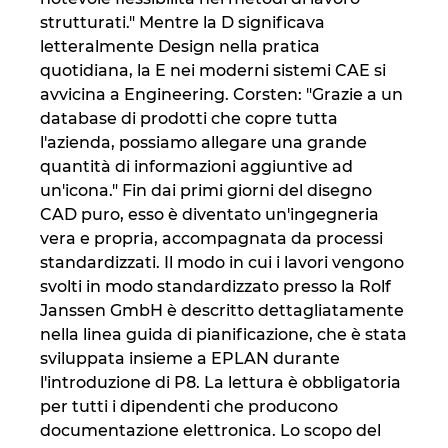
Slovakia
strutturati." Mentre la D significava
letteralmente Design nella pratica
Slovenia
quotidiana, la E nei moderni sistemi CAE si
avvicina a Engineering. Corsten: "Grazie a un
South Africa
database di prodotti che copre tutta
l'azienda, possiamo allegare una grande
South Korea
quantità di informazioni aggiuntive ad
un'icona." Fin dai primi giorni del disegno
Spain
CAD puro, esso è diventato un'ingegneria
vera e propria, accompagnata da processi
Sweden
standardizzati. Il modo in cui i lavori vengono
svolti in modo standardizzato presso la Rolf
Switzerland
Janssen GmbH è descritto dettagliatamente
nella linea guida di pianificazione, che è stata
sviluppata insieme a EPLAN durante
Thailand
l'introduzione di P8. La lettura è obbligatoria
per tutti i dipendenti che producono
Turkey
documentazione elettronica. Lo scopo del