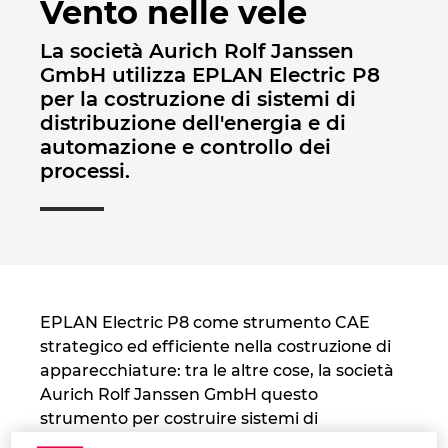
Vento nelle vele
Brunei
Tecnologia degli edifici
Configurazione
Integrazioni PDM-PLM
Le sedi
La società Aurich Rolf Janssen
Bulgaria
GmbH utilizza EPLAN Electric P8
Referenze
EPLAN Data Portal
Contatti
per la costruzione di sistemi di
Canada
distribuzione dell'energia e di
EPLAN Education per le classi
Trust Center
automazione e controllo dei
Chile
processi.
EPLAN Education per gli studenti
China
EPLAN Collaboration Apps
China Taiwan
Colombia
EPLAN Electric P8 come strumento CAE
strategico ed efficiente nella costruzione di
Croatia
apparecchiature: tra le altre cose, la società
Aurich Rolf Janssen GmbH questo
Czech Republic
strumento per costruire sistemi di
distribuzione dell'energia e sistemi di