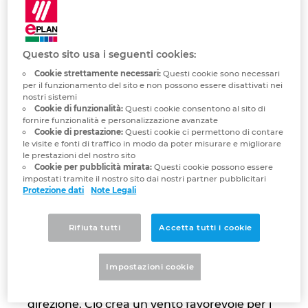
automazione e controllo dei processi. Un
Denmark
altro obiettivo principale è la fornitura di
apparecchiature elettriche per le navi.
Finland
Questo sito usa i seguenti cookies:
L'azienda sta attualmente lavorando
Cookie strettamente necessari:
Questi cookie sono necessari
all'introduzione di EPLAN PPE e EPLAN P&ID
France
per il funzionamento del sito e non possono essere disattivati ​​nei
nell'ambito degli ordini dei clienti. Obiettivo:
nostri sistemi
Cookie di funzionalità:
Questi cookie consentono al sito di
ottimizzazione continua dei processi di
Germany
fornire funzionalità e personalizzazione avanzate
produzione mediante l'automazione - a
Cookie di prestazione:
Questi cookie ci permettono di contare
condizione che ciò si traduca in una
le visite e fonti di traffico in modo da poter misurare e migliorare
Greece
le prestazioni del nostro sito
maggiore efficienza e in un vantaggio
Cookie per pubblicità mirata:
Questi cookie possono essere
competitivo.
impostati tramite il nostro sito dai nostri partner pubblicitari
Hungary
Protezione dati
Note Legali
La brezza è sempre stata un po' più dura al
nord piusttosto che al sud del paese. Il fatto
India
Rifiuta tutti
Accetta tutti i cookie
che il vento si colleghi è particolarmente
evidente nella Frisia orientale. Invece di
Indonesia
Impostazioni cookie
piegarci verso il vento contrario, uniamo le
braccia e ci avviamo insieme in una nuova
Ireland
direzione. Ciò crea un vento favorevole per i