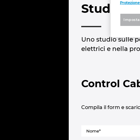
Protezione
Studio En
Imposta
Uno studio sulle p
elettrici e nella p
Control Ca
Compila il form e scari