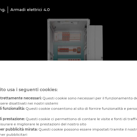
ng.
Armadi elettrici 4.0
ito usa i seguenti cookies:
strettamente necessari:
Questi cookie sono necessari per il funzionamento de
ere disattivati ​​nei nostri sistemi
i funzionalità:
Questi cookie consentono al sito di fornire funzionalità e pers
i prestazione:
Questi cookie ci permettono di contare le visite e fonti di traf
surare e migliorare le prestazioni del nostro sito
er pubblicità mirata:
Questi cookie possono essere impostati tramite il nostr
ner pubblicitari