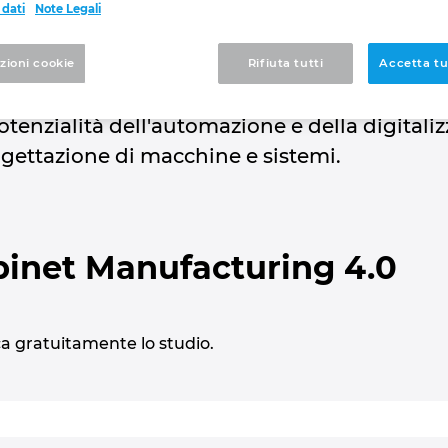
 dati
Note Legali
gineering 4.0 del quad
zioni cookie
Rifiuta tutti
Accetta tut
otenzialità dell'automazione e della digitali
rogettazione di macchine e sistemi.
binet Manufacturing 4.0
ca gratuitamente lo studio.