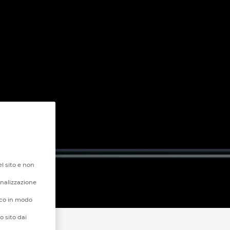
l sito e non
onalizzazione
fico in modo
o sito dai