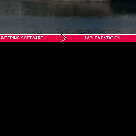
INEERING SOFTWARE
IMPLEMENTATION
式会社 横浜 本社
区新横浜2-5-11金子第1ビル7F
n.jp
jp