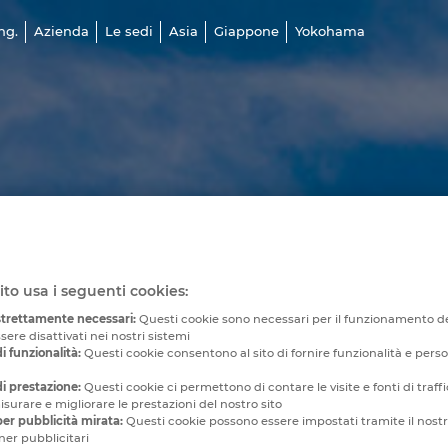
ng.
Azienda
Le sedi
Asia
Giappone
Yokohama
ito usa i seguenti cookies:
strettamente necessari:
Questi cookie sono necessari per il funzionamento de
ere disattivati ​​nei nostri sistemi
i funzionalità:
Questi cookie consentono al sito di fornire funzionalità e pers
i prestazione:
Questi cookie ci permettono di contare le visite e fonti di traf
surare e migliorare le prestazioni del nostro sito
er pubblicità mirata:
Questi cookie possono essere impostati tramite il nostr
ner pubblicitari