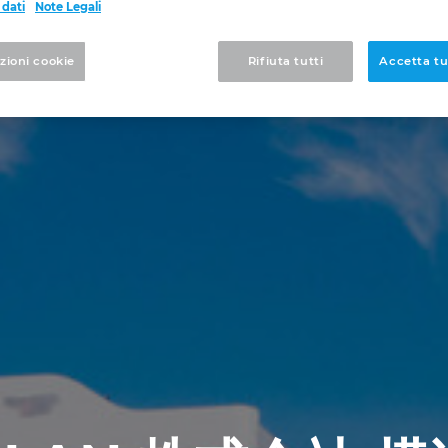
 dati
Note Legali
zioni cookie
Rifiuta tutti
Accetta tut