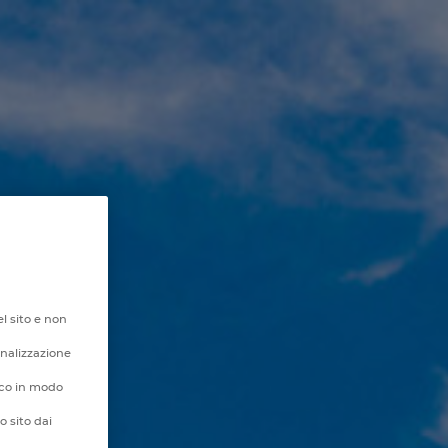
l sito e non
onalizzazione
fico in modo
o sito dai