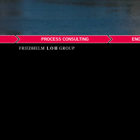
PROCESS CONSULTING
ENG
EPLAN 株
〒222-0033 横浜市港北
アクセスマップ
Phone 045-274-7904
Email: info@eplanjapa
Web: www.eplanjapan.