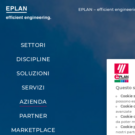
EPLAN – efficient engineeri
SETTORI
DISCIPLINE
SOLUZIONI
SERVIZI
Questo s
Cookie 
AZIENDA
possono ess
Cookie d
avanzate
PARTNER
Cookie d
da poter mi
Cookie p
MARKETPLACE
nostri part