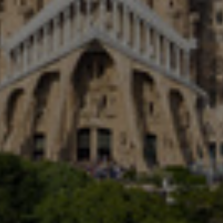
Israel
Italy
Japan
Lithuania
Luxembourg
Malaysia
Mexico
Netherlands
New Zealand