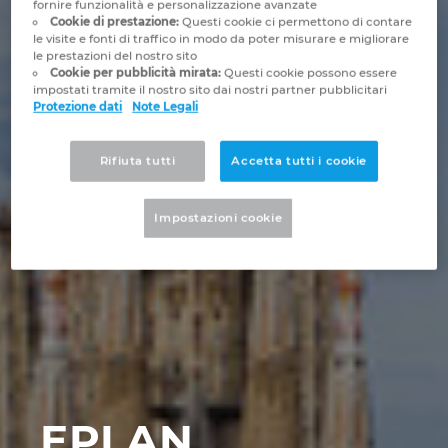
fornire funzionalità e personalizzazione avanzate
Brunei
Cookie di prestazione:
Questi cookie ci permettono di contare
Tecnologia degli edifici
Configurazione
Integrazioni PDM-PLM
Le sedi
le visite e fonti di traffico in modo da poter misurare e migliorare
le prestazioni del nostro sito
Bulgaria
Cookie per pubblicità mirata:
Questi cookie possono essere
Referenze
EPLAN Data Portal
Contatti
impostati tramite il nostro sito dai nostri partner pubblicitari
Protezione dati
Note Legali
Canada
EPLAN Education per le classi
Trust Center
Chile
Rifiuta tutti
Accetta tutti i cookie
EPLAN Education per gli studenti
China
Impostazioni cookie
EPLAN Collaboration Apps
China Taiwan
Colombia
Croatia
Czech Republic
EPLAN