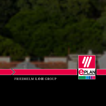
Norway
Peru
Philippines
Poland
Portugal
Romania
Serbia
Singapore
EPLAN SOFTWARE