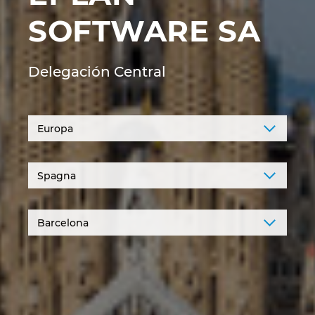
Denmark
SOFTWARE SA
Finland
Delegación Central
France
Germany
Greece
Hungary
India
Indonesia
Ireland