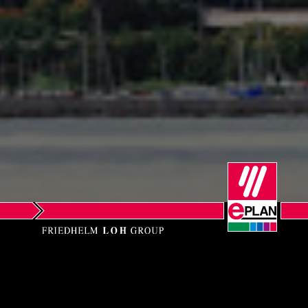
Norway
Peru
Philippines
Poland
Portugal
Romania
Serbia
Singapore
EPLAN LLC