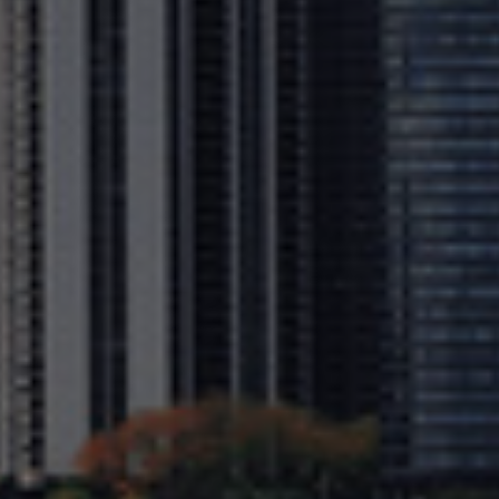
Israel
Italy
Japan
Lithuania
Luxembourg
Malaysia
Mexico
Netherlands
New Zealand