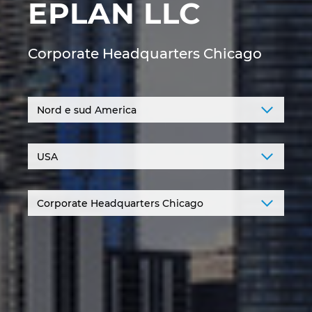
EPLAN LLC
Denmark
Finland
Corporate Headquarters Chicago
France
Germany
Greece
Hungary
India
Indonesia
Ireland