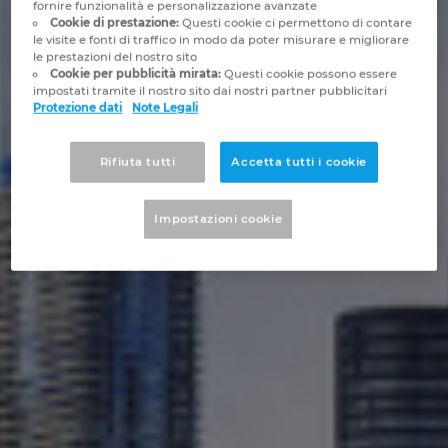
fornire funzionalità e personalizzazione avanzate
Brunei
Cookie di prestazione:
Questi cookie ci permettono di contare
Tecnologia degli edifici
Configurazione
Integrazioni PDM-PLM
Le sedi
le visite e fonti di traffico in modo da poter misurare e migliorare
le prestazioni del nostro sito
Bulgaria
Cookie per pubblicità mirata:
Questi cookie possono essere
Referenze
EPLAN Data Portal
Contatti
impostati tramite il nostro sito dai nostri partner pubblicitari
Protezione dati
Note Legali
Canada
EPLAN Education per le classi
Trust Center
Chile
Rifiuta tutti
Accetta tutti i cookie
EPLAN Education per gli studenti
China
Impostazioni cookie
EPLAN Collaboration Apps
China Taiwan
Colombia
Croatia
Czech Republic